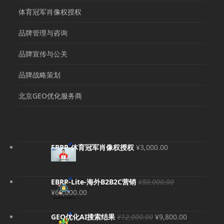
体育冠军肖像权授权
品牌管理与咨询
品牌宣传与公关
品牌战略策划
北京GEO优化服务商
EBRP-体育冠军肖像权授权
¥
3,000.00
EBRP-Lite-海外B2B2C营销
¥
80,000.00
原
当
¥
69,000.00
价
前
为：
价
原
当
GEO优化AI搜索结果
¥
12,000.00
¥
9,800.00
¥80,000.00。
格