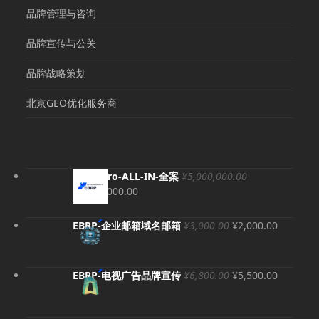
品牌管理与咨询
品牌宣传与公关
品牌战略策划
北京GEO优化服务商
EBRP-Pro-ALL-IN-全案
¥
5,000,000.00
原
当
¥
4,980,000.00
价
前
为：
价
原
当
EBRP-企业邮箱域名邮箱
¥
3,000.00
¥
2,000.00
¥5,000,000.00。
格
价
前
为：
为：
价
¥4,980,000.00。
¥3,000.00。
格
原
当
EBRP-电视广告品牌宣传
¥
6,800.00
¥
5,500.00
为：
价
前
¥2,000.
为：
价