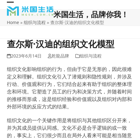
Skip
Open
Close
to
米国生活，品牌你我！
content
mobile
mobile
Home
»
组织与流程
»
查尔斯·汉迪的组织文化模型
menu
menu
查尔斯·汉迪的组织文化模型
2023年6月14日
乾龍品牌
组织与流程
组织文化影响组织的行为，但由于它是无形的，因此很难
定义和理解。组织文化引入了潜规则和隐性规则，并涉及
行动、价值观和行为，它们结合起来有助于组织的整体理
念和环境。它塑造了员工的行为和决策方式，并随着时间
的推移而形成，这是组织经验和价值观以及组织对内部和
外部环境的反应方式的结果。
组织文化的一个关键作用是将组织与其他组织区分开来，
并为其成员提供认同感。文化不必是合乎逻辑的或一致
的，事实上，它们很少而且在局外人看来可能是相当随意