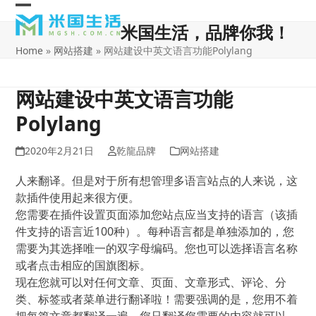
Skip
Open
Close
to
米国生活，品牌你我！
content
mobile
mobile
Home
»
网站搭建
»
网站建设中英文语言功能Polylang
menu
menu
网站建设中英文语言功能
Polylang
2020年2月21日
乾龍品牌
网站搭建
人来翻译。但是对于所有想管理多语言站点的人来说，这
款插件使用起来很方便。
您需要在插件设置页面添加您站点应当支持的语言（该插
件支持的语言近100种）。每种语言都是单独添加的，您
需要为其选择唯一的双字母编码。您也可以选择语言名称
或者点击相应的国旗图标。
现在您就可以对任何文章、页面、文章形式、评论、分
类、标签或者菜单进行翻译啦！需要强调的是，您用不着