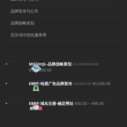
品牌宣传与公关
品牌战略策划
北京GEO优化服务商
MGSHQL-品牌战略策划
¥
1,000,000.00
原
当
¥
500,000.00
价
前
为：
价
原
当
EBRP-电视广告品牌宣传
¥
6,800.00
¥
5,500.00
¥1,000,000.00。
格
价
前
为：
为：
价
¥500,000.00。
¥6,800.00。
格
价
EBRP-域名注册-确定网址
¥
50.00
–
¥
98.00
为：
格
¥5,500.
范
围：
¥50.00