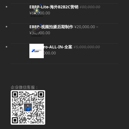
EBRP-Lite-海外B2B2C营销
¥
80,000.00
原
当
¥
69,000.00
价
前
为：
价
EBRP-视频拍摄后期制作
¥
20,000.00
–
¥80,000.00。
格
价
¥
30,000.00
为：
格
¥69,000.00。
范
EBRP-Pro-ALL-IN-全案
¥
5,000,000.00
围：
原
当
¥
4,980,000.00
¥20,000.00
价
前
至
为：
价
¥30,000.00
¥5,000,000.00。
格
为：
¥4,980,000.00。
企业微信客服：