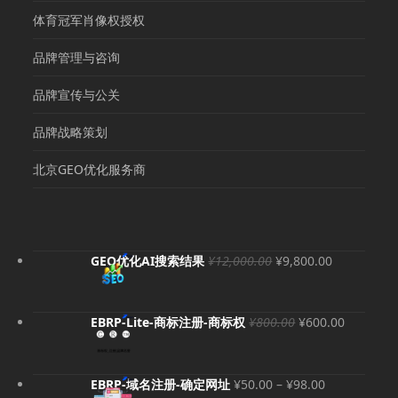
体育冠军肖像权授权
品牌管理与咨询
品牌宣传与公关
品牌战略策划
北京GEO优化服务商
原
当
GEO优化AI搜索结果
¥
12,000.00
¥
9,800.00
价
前
为：
价
¥12,000.00。
格
原
当
EBRP-Lite-商标注册-商标权
¥
800.00
¥
600.00
为：
价
前
¥9,800.00
为：
价
¥800.00。
格
价
EBRP-域名注册-确定网址
¥
50.00
–
¥
98.00
为：