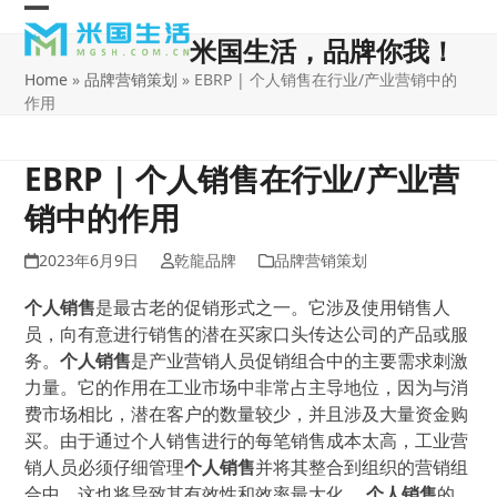
Skip
Open
Close
to
米国生活，品牌你我！
content
mobile
mobile
Home
»
品牌营销策划
»
EBRP | 个人销售在行业/产业营销中的
menu
menu
作用
EBRP | 个人销售在行业/产业营
销中的作用
2023年6月9日
乾龍品牌
品牌营销策划
个人销售
是最古老的促销形式之一。它涉及使用销售人
员，向有意进行销售的潜在买家口头传达公司的产品或服
务。
个人销售
是产业营销人员促销组合中的主要需求刺激
力量。它的作用在工业市场中非常占主导地位，因为与消
费市场相比，潜在客户的数量较少，并且涉及大量资金购
买。由于通过个人销售进行的每笔销售成本太高，工业营
销人员必须仔细管理
个人销售
并将其整合到组织的营销组
合中。这也将导致其有效性和效率最大化。
个人销售
的