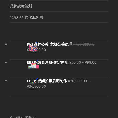
品牌战略策划
北京GEO优化服务商
PR|品牌公关_危机公关处理
¥
100,000.00
原
当
¥
80,000.00
价
前
为：
价
价
EBRP-域名注册-确定网址
¥
50.00
–
¥
98.00
¥100,000.00。
格
格
为：
范
¥80,000.00。
围：
EBRP-视频拍摄后期制作
¥
20,000.00
–
¥50.00
价
¥
30,000.00
至
格
¥98.00
范
围：
¥20,000.00
至
企业微信客服：