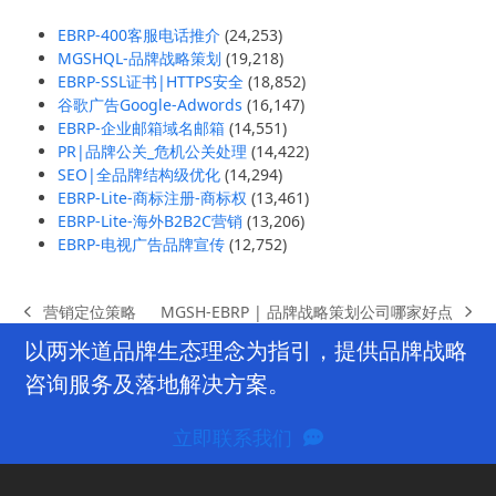
EBRP-400客服电话推介
(24,253)
MGSHQL-品牌战略策划
(19,218)
EBRP-SSL证书|HTTPS安全
(18,852)
谷歌广告Google-Adwords
(16,147)
EBRP-企业邮箱域名邮箱
(14,551)
PR|品牌公关_危机公关处理
(14,422)
SEO|全品牌结构级优化
(14,294)
EBRP-Lite-商标注册-商标权
(13,461)
EBRP-Lite-海外B2B2C营销
(13,206)
EBRP-电视广告品牌宣传
(12,752)
MGSH-EBRP | 品牌战略策划公司哪家好点
营销定位策略
next
previous
post:
post:
以两米道品牌生态理念为指引，提供品牌战略
咨询服务及落地解决方案。
立即联系我们