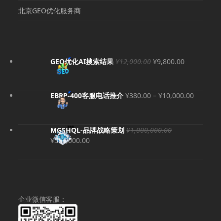
北京GEO优化服务商
原
当
GEO优化AI搜索结果
¥
12,000.00
¥
9,800.00
价
前
为：
价
¥12,000.00。
格
价
EBRP-400客服电话推介
¥
380.00
–
¥
10,000.00
为：
格
¥9,800.00
范
围：
MGSHQL-品牌战略策划
¥
1,000,000.00
¥380.00
原
当
¥
500,000.00
至
价
前
¥10,000
为：
价
¥1,000,000.00。
格
为：
¥500,000.00。
企业微信客服：