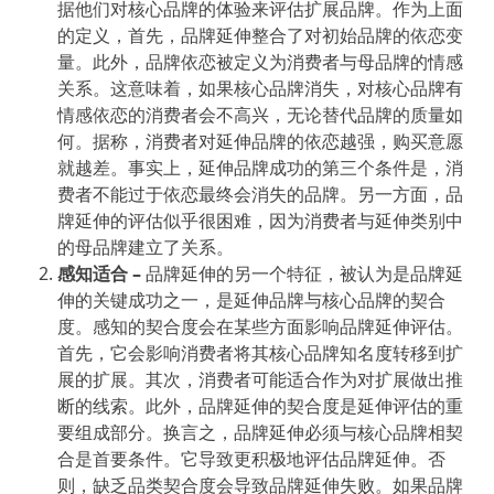
据他们对核心品牌的体验来评估扩展品牌。作为上面
的定义，首先，品牌延伸整合了对初始品牌的依恋变
量。此外，品牌依恋被定义为消费者与母品牌的情感
关系。这意味着，如果核心品牌消失，对核心品牌有
情感依恋的消费者会不高兴，无论替代品牌的质量如
何。据称，消费者对延伸品牌的依恋越强，购买意愿
就越差。事实上，延伸品牌成功的第三个条件是，消
费者不能过于依恋最终会消失的品牌。另一方面，品
牌延伸的评估似乎很困难，因为消费者与延伸类别中
的母品牌建立了关系。
感知适合
–
品牌延伸的另一个特征，被认为是品牌延
伸的关键成功之一，是延伸品牌与核心品牌的契合
度。感知的契合度会在某些方面影响品牌延伸评估。
首先，它会影响消费者将其核心品牌知名度转移到扩
展的扩展。其次，消费者可能适合作为对扩展做出推
断的线索。此外，品牌延伸的契合度是延伸评估的重
要组成部分。换言之，品牌延伸必须与核心品牌相契
合是首要条件。它导致更积极地评估品牌延伸。否
则，缺乏品类契合度会导致品牌延伸失败。如果品牌