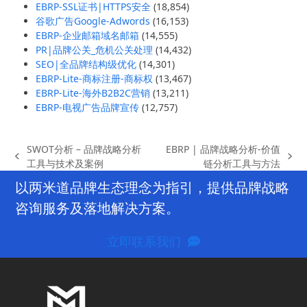
EBRP-SSL证书|HTTPS安全
(18,854)
谷歌广告Google-Adwords
(16,153)
EBRP-企业邮箱域名邮箱
(14,555)
PR|品牌公关_危机公关处理
(14,432)
SEO|全品牌结构级优化
(14,301)
EBRP-Lite-商标注册-商标权
(13,467)
EBRP-Lite-海外B2B2C营销
(13,211)
EBRP-电视广告品牌宣传
(12,757)
SWOT分析 – 品牌战略分析
EBRP | 品牌战略分析-价值
previous
next
工具与技术及案例
链分析工具与方法
post:
post:
以两米道品牌生态理念为指引，提供品牌战略
咨询服务及落地解决方案。
立即联系我们