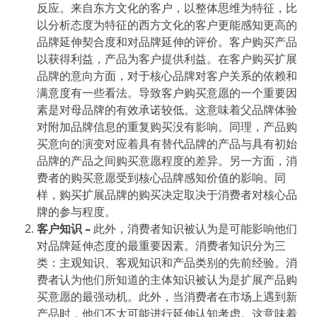
反应。来自东方文化的客户，以整体思维为特征，比
以分析态度为特征的西方文化的客户更能感知更高的
品牌延伸契合度和对品牌延伸的评价。客户购买产品
以获得利益，产品为客户提供利益。在客户购买扩展
品牌的意向方面，对于核心品牌对客户关系的依赖和
满意度有一些看法。导致客户购买意愿的一个重要因
素是对母品牌的有效承诺较低。这意味着父品牌体验
对附加品牌信息的重复购买没有影响。同理，产品购
买意向的演变对应着具有替代品牌的产品与具有初始
品牌的产品之间购买意愿程度的差异。另一方面，消
费者的购买意愿受到核心品牌感知价值的影响。同
样，购买扩展品牌的购买决定取决于消费者对核心品
牌的参与程度。
客户知识
–
此外，消费者知识被认为是可能影响他们
对品牌延伸态度的最重要因素。消费者知识分为三
类：主观知识、客观知识和产品类别的先前经验。消
费者认为他们所知道的主体知识被认为是扩展产品购
买意愿的最强动机。此外，当消费者在市场上遇到新
产品时，他们不太可能进行延伸认知考虑。这意味着