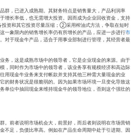
品群，已进入成熟期。其财务特点是销售量大，产品利润率
于增长率低，也无需增大投资。因而成为企业回收资金，支持
备投资和其它投资尽量压缩；②采用榨油式方法，争取在短时
这一象限内的销售增长率仍有所增长的产品，应进一步进行
市
。对于现金牛产品，适合于用事业部制进行管理，其经营者最
业务，这是成熟市场中的领导者，它是企业现金的来源。由于
模，同时作为市场中的领导者，该业务享有规模经济和高边际
往用现金牛业务来支付帐款并支持其他三种需大量现金的业
它的财务状况是很脆弱的。因为如果市场环境一旦变化导致这
务单位中抽回现金来维持现金牛的领导地位，否则这个强壮的
群。前者说明市场机会大，前景好，而后者则说明在市场营销
金不足，负债比率高。例如在产品生命周期中处于引进期、因