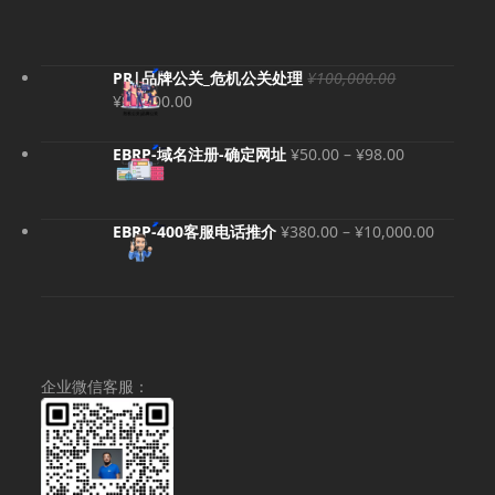
PR|品牌公关_危机公关处理
¥
100,000.00
原
当
¥
80,000.00
价
前
为：
价
价
EBRP-域名注册-确定网址
¥
50.00
–
¥
98.00
¥100,000.00。
格
格
为：
范
¥80,000.00。
围：
价
EBRP-400客服电话推介
¥
380.00
–
¥
10,000.00
¥50.00
格
至
范
¥98.00
围：
¥380.00
至
¥10,000
企业微信客服：