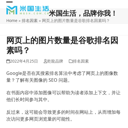
Skip
Open
Close
to
米国生活，品牌你我！
content
mobile
mobile
Home
»
排名因素
»
网页上的图片数量是谷歌排名因素吗？
menu
menu
网页上的图片数量是谷歌排名因
素吗？
2022年4月25日
乾龍品牌
排名因素
Google是否在其搜索排名算法中考虑了网页上的图像数
量？
了解有关图像的 SEO 问题。
在书面内容中添加图像可以帮助为读者添加上下文，并让
他们长时间参与其中。
反过来，这可能会导致更多的时间在网站上，从而增加每
次访问更多网页浏览量的可能性。