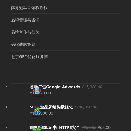
体育冠军肖像权授权
品牌管理与咨询
品牌宣传与公关
品牌战略策划
北京GEO优化服务商
谷歌广告Google-Adwords
¥
17,320.00
原
当
¥
16,320.00
价
前
为：
价
SEO|全品牌结构级优化
¥
200,000.00
¥17,320.00。
格
原
当
¥
120,000.00
为：
价
前
¥16,320.00。
为：
价
原
当
EBRP-SSL证书|HTTPS安全
¥
280.00
¥
68.00