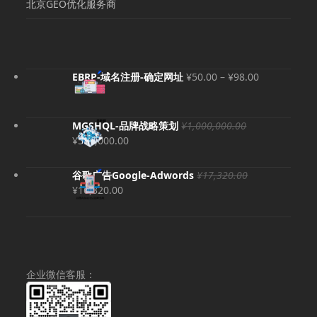
北京GEO优化服务商
价
EBRP-域名注册-确定网址
¥
50.00
–
¥
98.00
格
范
围：
MGSHQL-品牌战略策划
¥
1,000,000.00
¥50.00
原
当
¥
500,000.00
至
价
前
¥98.00
为：
价
谷歌广告Google-Adwords
¥
17,320.00
¥1,000,000.00。
格
原
当
¥
16,320.00
为：
价
前
¥500,000.00。
为：
价
¥17,320.00。
格
为：
¥16,320.00。
企业微信客服：