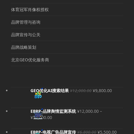
体育冠军肖像权授权
品牌管理与咨询
品牌宣传与公关
品牌战略策划
北京GEO优化服务商
原
当
GEO优化AI搜索结果
¥
12,000.00
¥
9,800.00
价
前
为：
价
¥12,000.00。
格
EBRP-品牌舆情监测系统
¥
12,000.00
–
为：
价
¥
36,000.00
¥9,800.00
格
范
原
当
EBRP-电视广告品牌宣传
¥
6,800.00
¥
5,500.00