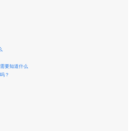
么
：你需要知道什么
素吗？